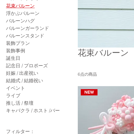
花束バルーン
浮かぶバルーン
バルーンハグ
バルーンガーランド
バルーンスタンド
装飾プラン
装飾事例
花束バルーン
誕生日
記念日 / プロポーズ
妊娠 / 出産祝い
6点の商品
結婚式 / 結婚祝い
イベント
NEW
ライブ
推し活 / 祭壇
キャバクラ / ホスト /バー
フィルター：