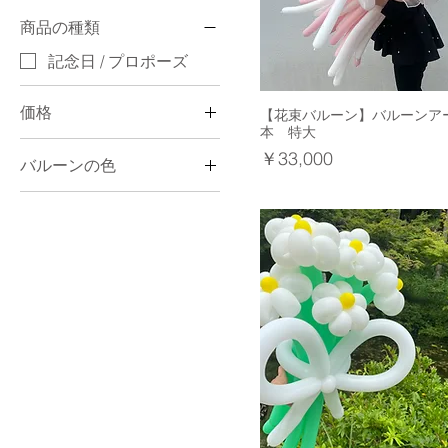
商品の種類
記念日 / プロポーズ
価格
【花束バルーン】バルーンアー
本 特大
価格
￥33,000
バルーンの色
￥8,250
￥33,000