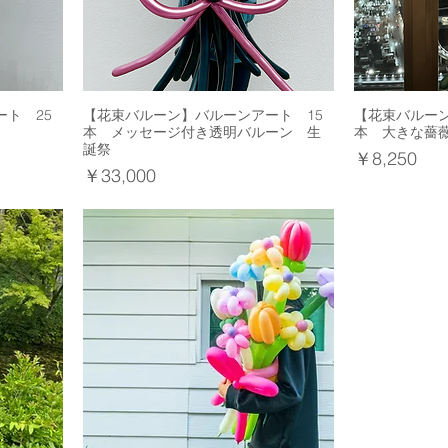
ト 25
【花束バルーン】バルーンアート 15
【花束バルー
本 メッセージ付き透明バルーン 生
本 大きな薔
誕祭
価格
￥8,250
価格
￥33,000