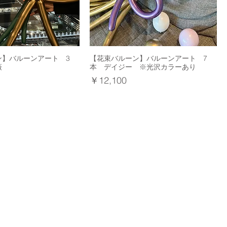
ン】バルーンアート 3
【花束バルーン】バルーンアート 7
薇
本 デイジー ※光沢カラーあり
価格
￥12,100