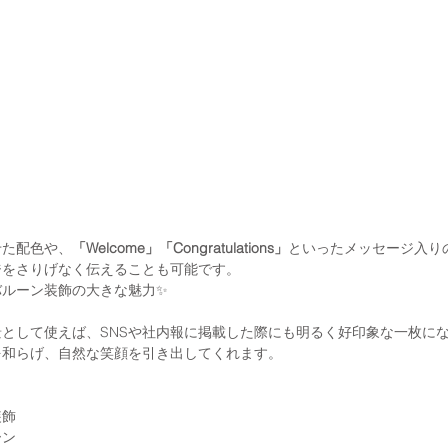
せた配色や、
「Welcome」「Congratulations」
といったメッセージ入り
ジをさりげなく伝えることも可能です。
バルーン装飾の大きな魅力✨
として使えば、SNSや社内報に掲載した際にも明るく好印象な一枚に
を和らげ、自然な笑顔を引き出してくれます。
装飾
ーン