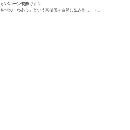
のが
バルーン装飾
です🎈
た瞬間の「わあっ」という高揚感を自然に生み出します。