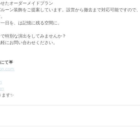
わせたオーダーメイドプラン
バルーン装飾をご提案しています。設営から撤去まで対応可能ですので
す。
な一日を、は記憶に残る空間に。
ンで特別な演出をしてみませんか？
気軽にお問い合わせください。
ルにて🌟
oon.com
m
on
きます✨