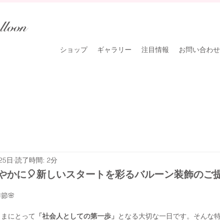
lloon
ショップ
ギャラリー
注目情報
お問い合わせ
25日
読了時間: 2分
やかに🎈新しいスタートを彩るバルーン装飾のご
節🌸
さまにとって
「社会人としての第一歩」
となる大切な一日です。そんな