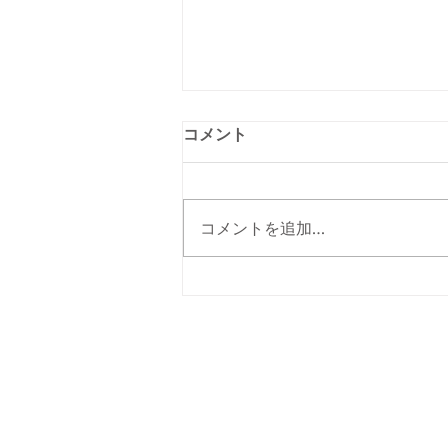
コメント
コメントを追加…
生誕祭バルーンとは？人気デ
ザインや予算、注文のポイン
トを解説‼️