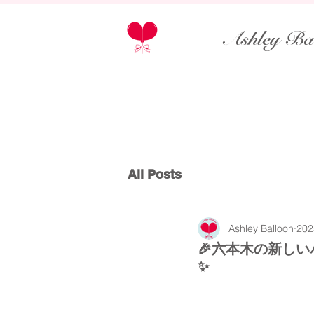
Ashley Ba
All Posts
Ashley Balloon
20
🎉六本木の新しい
✨