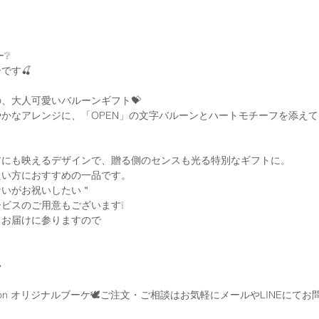
ー❔
ーです🍒
、大人可愛いバルーンギフト💝
かなアレンジに、「OPEN」の文字バルーンとハートモチーフを添え
アにも映えるデザインで、贈る側のセンスも光る特別なギフトに。
たい方におすすめの一品です。
ないがお祝いしたい＂
ビスのご用意もございます❕
てお届けに参りますので
い
Balloon オリジナルブーケ🕊ご注文・ご相談はお気軽にメールやLINEに