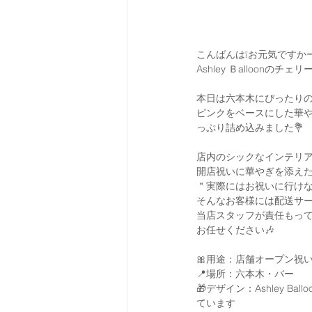
こんばんは❕お元気ですか
Ashley Ｂalloonのチェリ
本日は六本木にぴったりの
ピンクをベースにした華や
っぷり詰め込みました💐
店内のシックなインテリ
開店祝いに華やぎを添え
＂実際にはお祝いに行け
そんなお客様には配送サー
当店スタッフが責任もっ
お任せください🎶
🎀用途：店舗オープン祝
📍場所：六本木・バー
🎁デザイン：Ashley 
ています