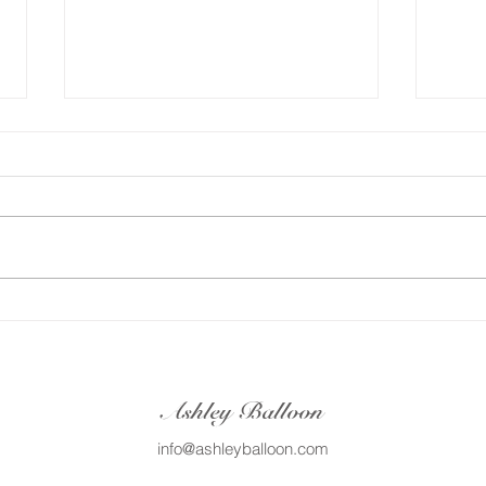
🌞
꙳⸜⸜ POPUPイベントのフォト
ージ
ブース制作承ります⸝⸝꙳
ンフ
Ashley Balloon
info@ashleyballoon.com