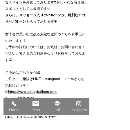
なデザインを用意しております❣️おしゃれな写真映え
スポットとしても最適です✨
さらに、
メッセージ入りのバルーン
や、
特別なロゴ
入りバルーン
も承っております💗
女子会の思い出に残る素敵な空間づくりをお手伝い
いたします！
ご予約や詳細については、お気軽にお問い合わせく
ださい。皆さまのご利用を心よりお待ちしておりま
す😊
ご予約はこちらから💌
ご注文・ご相談はLINE・Instagram・メールからお
気軽にどうぞ！
🌐 
https://www.ashleyballoon.com
📞 070-9348-3033
📩 
info@ashleyballoon.com
Phone
Email
LINE
Instagram
Instagram：
@ashleyballoon
LINE：TOPからも追加できます✨