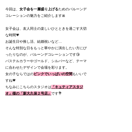
今回は、
女子会を一層盛り上げる
ためのバルーンデ
コレーションの魅力をご紹介します🎀
女子会は、友人同士の楽しいひとときを過ごす大切
な時間💗
お誕生日や推し活、結婚祝いなど…
そんな特別な日をもっと華やかに演出したい方にぴ
ったりなのが、バルーンデコレーションです😘
パステルカラーやゴールド、シルバーなど、テーマ
に合わせたデザインで会場を彩ります。
女の子ならではの
ピンクでいっぱいの空間
もいいで
すね💗
ちなみにこちらのスタジオは
「キュティアスタジ
オ」様の「新大久保２号店」
です💐