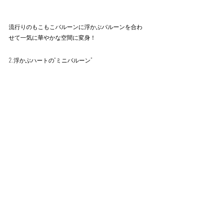
流行りのもこもこバルーンに浮かぶバルーンを合わ
せて一気に華やかな空間に変身！
2. 浮かぶハートの“ミニバルーン”