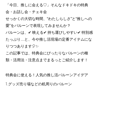
「今日、推しに会える♡」そんなドキドキの特典
会・お話し会・チェキ会
せっかくの大切な時間、“わたしらしさ”と“推しへの
愛”をバルーンで表現してみませんか？
バルーンは、✔ 映える✔ 持ち運びしやすい✔ 特別感
たっぷり…と、今や推し活現場の定番アイテムにな
りつつあります🎈✨
この記事では、特典会にぴったりなバルーンの種
類・活用法・注意点までまるっとご紹介します！
特典会に使える！人気の推し活バルーンアイデア
1. グッズ売り場などの机周りのバルーン