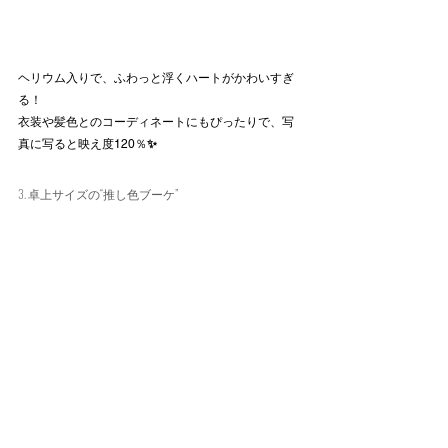
ヘリウム入りで、ふわっと浮くハートがかわいすぎ
る！
衣装や髪色とのコーディネートにもぴったりで、写
真に写ると映え度120％
✨
3. 卓上サイズの“推し色ブーケ”