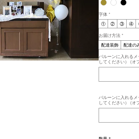
字体
*
①
②
③
④
お届け方法
*
配達装飾
配達の
バルーンに入れるメ
してください） (オ
バルーンに入れるメ
してください） (オ
数量
*