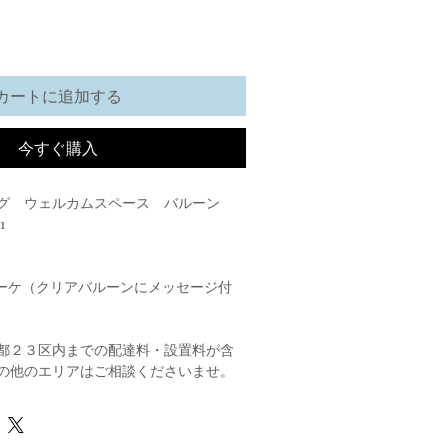
カートに追加する
今すぐ購入
グ ウェルカムスペース バルーン
1
ブーケ（クリアバルーンにメッセージ付
都２３区内までの配達料・設置料が含
の他のエリアはご相談くださいませ。