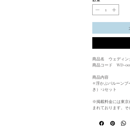
商品名 ウェディン
商品コード WD-00
商品内容
⚪︎浮かぶバルーン
き）×2セット
※掲載料金には東京
まれております。そ