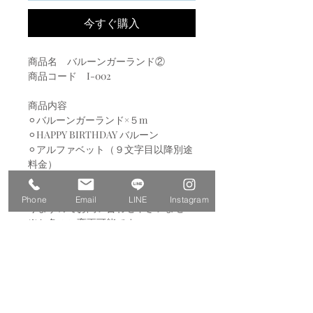
今すぐ購入
商品名 バルーンガーランド②
商品コード I-002
商品内容
⚪︎バルーンガーランド×５m
⚪︎HAPPY BIRTHDAY バルーン
⚪︎アルファベット（９文字目以降別途
料金）
⚪︎スター、キラキラバルーン少々
※ご希望の長さ、サイズはお値段異な
Phone
Email
LINE
Instagram
りますのでお問い合わせ下さいませ
※お色のご変更可能です
⚠️必ずお読み下さい⚠️
⚫︎設置時間は2-3時間いただいており
ます（ボリュームに応じて）
⚫︎撤去が必要な際はお申し付けくださ
い（別途料金あり）