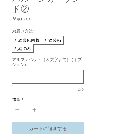
ド②
価
￥90,200
格
お届け方法
*
配達装飾回収
配達装飾
配達のみ
アルファベット（８文字まで） (オプ
ション)
0/8
数量
*
カートに追加する