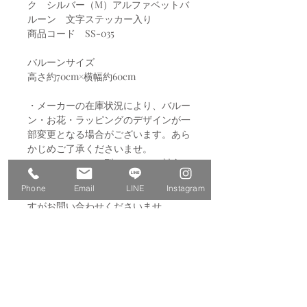
ク シルバー（M）アルファベットバ
ルーン 文字ステッカー入り
商品コード SS-035
バルーンサイズ
高さ約70cm×横幅約60cm
・メーカーの在庫状況により、バルー
ン・お花・ラッピングのデザインが一
部変更となる場合がございます。あら
かじめご了承くださいませ。
・アルファベット型バルーンの料金
は“6文字まで”の場合となります。“7
Phone
Email
LINE
Instagram
文字以上”をご希望の方は、お手数で
すがお問い合わせくださいませ。
・カラー変更をご希望の場合は備考欄
にご記載ください。
※文字バルーンの色は変更できませ
ん。
例：①メインカラー：濃いピンク
②サブカラー：薄いピンク
※“濃い”ピンクや“薄い”ピンクなど、