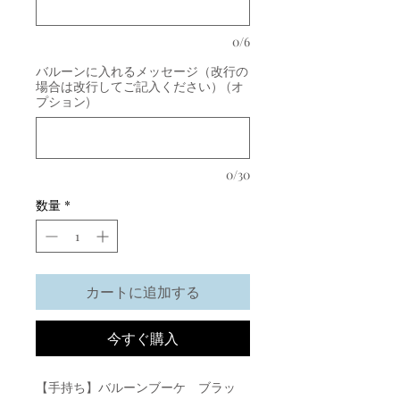
0/6
バルーンに入れるメッセージ（改行の
場合は改行してご記入ください） (オ
プション)
0/30
数量
*
カートに追加する
今すぐ購入
【手持ち】バルーンブーケ ブラッ