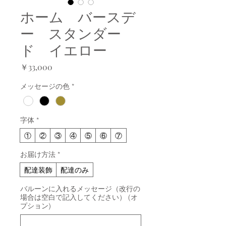
ホーム バースデ
ー スタンダー
ド イエロー
価
￥33,000
格
メッセージの色
*
字体
*
①
②
③
④
⑤
⑥
⑦
お届け方法
*
配達装飾
配達のみ
バルーンに入れるメッセージ（改行の
場合は空白で記入してください） (オ
プション)