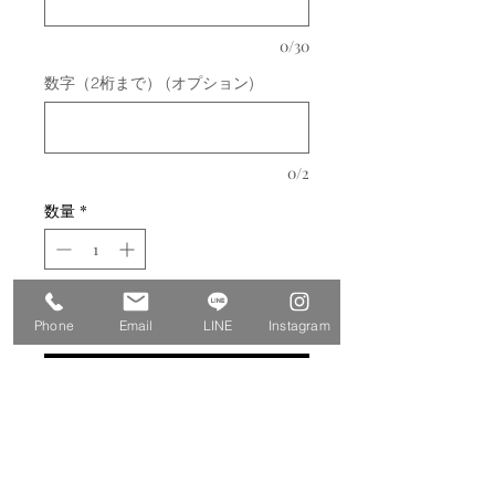
0/30
数字（2桁まで） (オプション)
0/2
数量
*
カートに追加する
Phone
Email
LINE
Instagram
今すぐ購入
商品名 ホーム バースデー スタンダ
ード イエロー
商品コード B-041