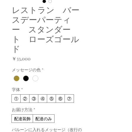
レストラン バー
スデーパーティ
ー スタンダー
ト ローズゴール
ド
価
￥33,000
格
メッセージの色
*
字体
*
①
②
③
④
⑤
⑥
⑦
お届け方法
*
配達装飾
配達のみ
バルーンに入れるメッセージ（改行の