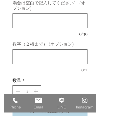
場合は空白で記入してください） (オ
プション)
0/30
数字（２桁まで） (オプション)
0/2
数量
*
Phone
Email
LINE
Instagram
カートに追加する
今すぐ購入