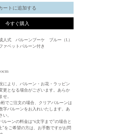
カートに追加する
今すぐ購入
成人式 バルーンブーケ ブルー（L）
ファベットバルーン付き
0cm
況により、バルーン・お花・ラッピン
変更となる場合がございます。あらか
ませ。
2桁でご注文の場合、クリアバルーンは
数字バルーンをお入れいたします。あ
さい。
バルーンの料金は“6文字まで”の場合と
以上”をご希望の方は、お手数ですがお問
せ。