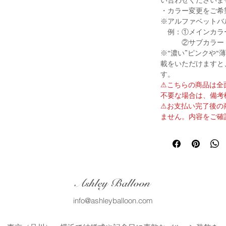
・カラー変更をご希
※アルファベットバ
例：①メインカラ
②サブカラー：
※“濃い”ピンクや“
載をいただけますと
す。
⚠︎こちらの商品は
不要な場合は、備考
⚠︎お支払い完了後
ません。内容をご確
Ashley Balloon
info@ashleyballoon.com