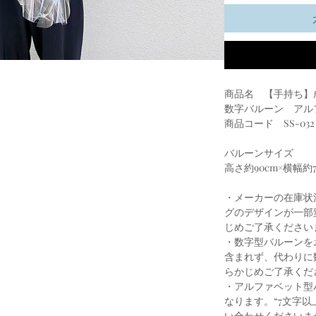
商品名 【手持ち】
数字バルーン アル
商品コード SS-032
バルーンサイズ
高さ約90cm×横幅約7
・メーカーの在庫状
グのデザインが一部
じめご了承ください
・数字型バルーンを
含まれず、代わりに
らかじめご了承くだ
・アルファベット型
なります。“7文字
い合わせくださいま