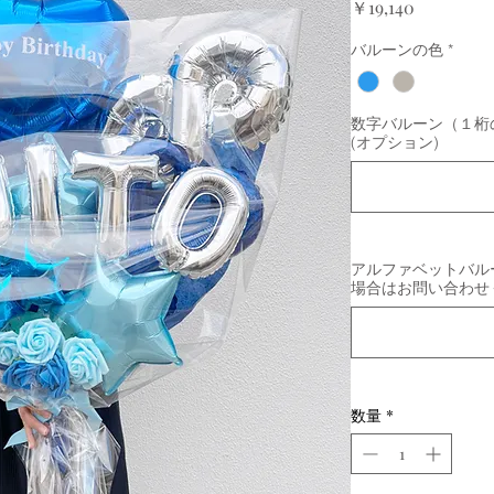
価
￥19,140
格
バルーンの色
*
数字バルーン（１桁
(オプション)
アルファベットバルー
場合はお問い合わせく
数量
*