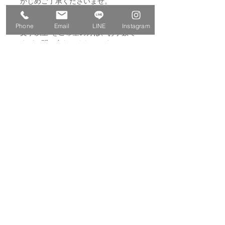
かじめご了承くださいませ。
・アルファベット型バルーンの料金
は“6文字まで”の場合となります。“7
Phone
Email
LINE
Instagram
文字以上”をご希望の方は、お手数で
すがお問い合わせくださいませ。
・カラー変更をご希望の場合は備考欄
にご記載ください。
※文字バルーンの色は変更できませ
ん。
例：①メインカラー：濃いピンク
②サブカラー：薄いピンク
※“濃い”ピンクや“薄い”ピンクなど、
できるだけ具体的な記載をいただけま
すと、より理想に近い仕上がりになり
ます。
⚠︎こちらの商品は全面に透明フィルム
を施しております。不要な場合は、備
考欄にてお知らせください。
⚠︎お支払い完了後の商品の変更・キャ
ンセルはお受けできません。内容をご
確認のうえ、ご購入ください。