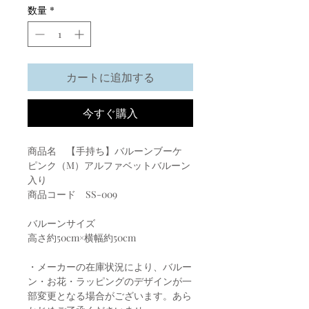
数量
*
カートに追加する
今すぐ購入
商品名 【手持ち】バルーンブーケ
ピンク（M）アルファベットバルーン
入り
商品コード SS-009
バルーンサイズ
高さ約50cm×横幅約50cm
・メーカーの在庫状況により、バルー
ン・お花・ラッピングのデザインが一
部変更となる場合がございます。あら