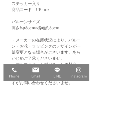
ステッカー入り
商品コード UB-102
バルーンサイズ
高さ約180cm×横幅約80cm
・メーカーの在庫状況により、バルー
ン・お花・ラッピングのデザインが一
部変更となる場合がございます。あら
かじめご了承くださいませ。
・アルファベット型バルーンの料金
は“6文字まで”の場合となります。“7
文字以上”をご希望の方は、お手数で
Phone
Email
LINE
Instagram
すがお問い合わせくださいませ。
・カラー変更をご希望の場合は備考欄
にご記載ください。
※文字バルーン、リボン型バルーンの
色は変更できません。
例：①メインカラー：濃いピンク
②サブカラー：薄いピンク
※“濃い”ピンクや“薄い”ピンクなど、