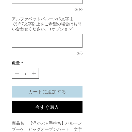
0/30
アルファベットバルーン(6文字ま
で)※7文字以上をご希望の場合はお問
い合わせください。 (オプション)
0/6
数量
*
カートに追加する
今すぐ購入
商品名 【浮かぶ＋手持ち】バルーン
ブーケ ビッグオープンハート 文字