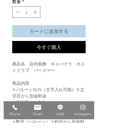
数量
*
カートに追加する
今すぐ購入
商品名 店内装飾 キャバクラ ホス
トクラブ バースデー
商品内容
⚪︎バルーンBOX（文字入れ可能）５文
字目から別途料金
⚪︎天井浮かし多数×30
⚪︎ガーランド8m
Phone
Email
LINE
Instagram
⚪︎バルーンブーケ×６体
⚪︎数字（バルーン）３桁目から別途料
金
※お色のご変更可能です。